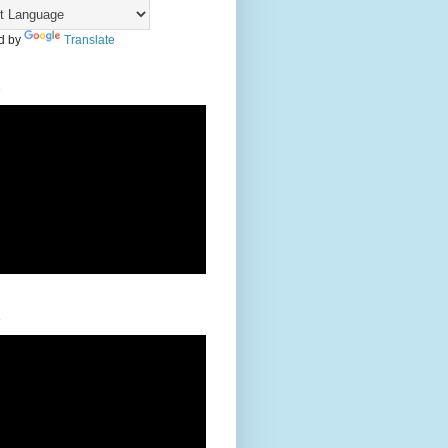
d by
Translate