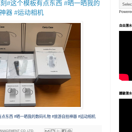
下此刻#这个模板有点东西 #晒一晒我的
神器 #运动相机
Powere
自由潛水
體驗潛水
有点东西
#晒一晒我的数码礼物
#旅游自拍神器
#运动相机
ANAGEMENT CO.,LTD.