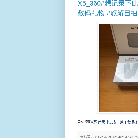
X5_360#想记录
数码礼物 #旅游自拍
X5_360
#想记录下此刻
#这个模板
張貼者：
JUNE JAN RECREATION M