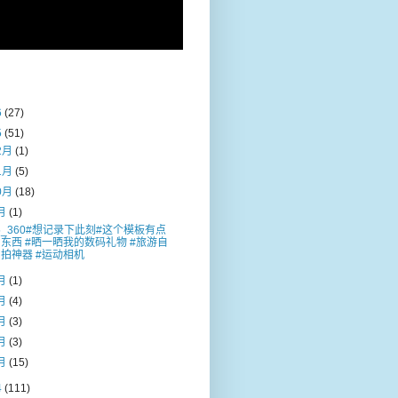
6
(27)
5
(51)
2月
(1)
1月
(5)
0月
(18)
月
(1)
5_360#想记录下此刻#这个模板有点
东西 #晒一晒我的数码礼物 #旅游自
拍神器 #运动相机
月
(1)
月
(4)
月
(3)
月
(3)
月
(15)
4
(111)