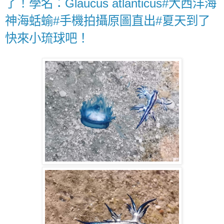
了！學名：Glaucus atlanticus#大西洋海
神海蛞蝓#手機拍攝原圖直出#夏天到了
快來小琉球吧！