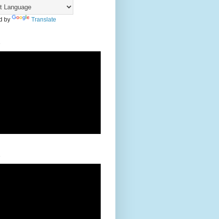
d by
Translate