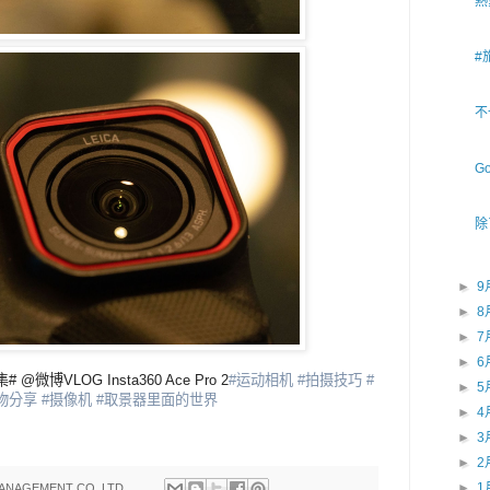
熱
#
不
G
除
►
9
►
8
►
7
►
6
微博VLOG Insta360 Ace Pro 2
#运动相机
#拍摄技巧
#
►
5
物分享
#摄像机
#取景器里面的世界
►
4
►
3
►
2
►
1
ANAGEMENT CO.,LTD.