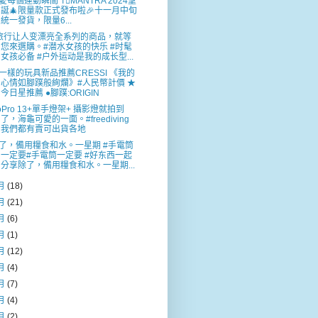
愛每個運動瞬間 1⃣️MANTRA 2024聖
誕🎄限量款正式發布啦🎉十一月中旬
統一發貨，限量6...
旅行让人变漂亮全系列的商品，就等
您來選購。#潜水女孩的快乐 #时髦
女孩必备 #户外运动是我的成长型...
一樣的玩具新品推薦CRESSI 《我的
心情如腳蹼般絢爛》#人民幣計價 ★
今日星推薦 ●腳蹼:ORIGIN
oPro 13+單手燈架+ 攝影燈就拍到
了，海龜可愛的一面。#freediving
我們都有賣可出貨各地
了，備用糧食和水。一星期 #手電筒
一定要#手電筒一定要 #好东西一起
分享除了，備用糧食和水。一星期...
月
(18)
月
(21)
月
(6)
月
(1)
月
(12)
月
(4)
月
(7)
月
(4)
月
(2)