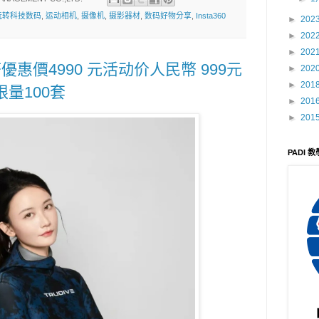
玩转科技数码
,
运动相机
,
摄像机
,
摄影器材
,
数码好物分享
,
Insta360
►
202
►
202
►
202
E台幣優惠價4990 元活动价人民幣 999元
►
202
►
201
限量100套
►
201
►
201
PADI 