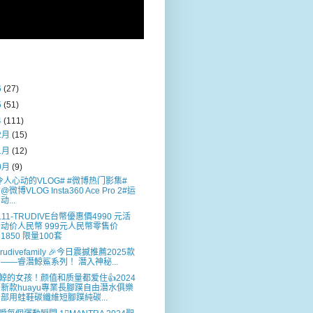
6
(27)
5
(51)
4
(111)
2月
(15)
1月
(12)
0月
(9)
令人心动的VLOG# #微博热门影集#
@微博VLOG Insta360 Ace Pro 2#运
动...
1.11-TRUDIVE台幣優惠價4990 元活
动价人民幣 999元人民幣零售价
1850 限量100套
Trudivefamily 🎉今日震撼推薦2025款
——睿潛鯨鯊系列！ 潛入神秘...
鯨的女孩！颜值和质量都爱住👍2024
新款huayu專業長腳蹼自由潛水俱樂
部用蛙鞋碳纖維短腳蹼純碳...