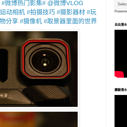
 #微博热门影集# @微博VLOG
Pro 2#运动相机 #拍摄技巧 #摄影器材 #玩
Powere
物分享 #摄像机 #取景器里面的世界
自由潛水
體驗潛水