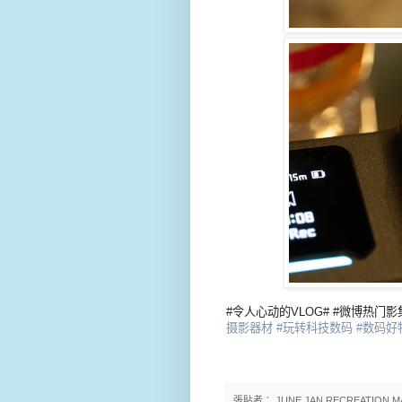
#令人心动的VLOG# #微博热门影集# @
摄影器材
#玩转科技数码
#数码好
張貼者：
JUNE JAN RECREATION M