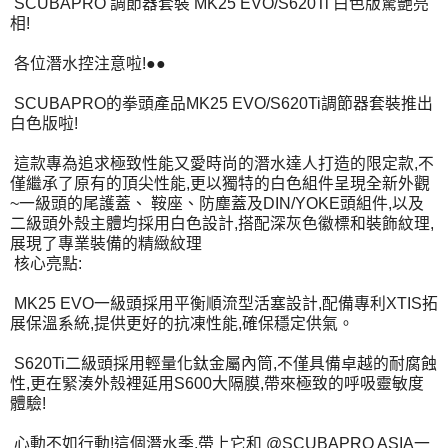
SCUBAPRO 調節器套裝 MK25 EVO/S620Ti 白色版驚艷亮
相!
各位潛水控注意啦!●●
SCUBAPRO的拳頭產品MK25 EVO/S620Ti調節器套裝推出
白色版啦!
這款專為追求極致性能又愛時尚的潛水達人打造的限定款,不
僅繼承了原有的頂尖性能,更以獨特的白色組件呈現全新外觀
~一級頭的尾護蓋、 鞍座、防塵蓋及DIN/YOKE頭組件,以及
二級頭外殼主體均採用白色設計,搭配深灰色徽標和裝飾紋理,
展現了專業裝備的精緻紋理
核心亮點:
MK25 EVO一級頭採用平衡順流型活塞設計,配備專利XTIS拓
展保溫系統,提供更好的抗凍性能,確保穩定供氣。
S620Ti二級頭採用輕量化鈦金屬內筒,不僅具備卓越的耐腐蝕
性,更在緊湊外殼裡延用S600大隔膜,帶來極致的呼吸靈敏度
體驗!
心動不如行動!這個潛水季,帶上它和 @SCUBAPRO ASIA一