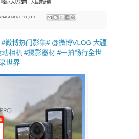
水 #潜水入坑指南 人民幣計價
ANAGEMENT CO.,LTD.
 #微博热门影集# @微博VLOG 大疆
#运动相机 #摄影器材 #一拍畅行全世
记录世界