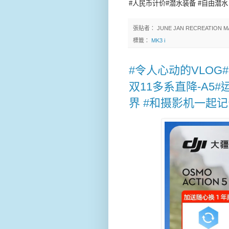
#人民币计价#潜水装备 #自由潜
張貼者：
JUNE JAN RECREATION M
標籤：
MK3 i
#令人心动的VLOG#
双11多系直降-A5
界 #和摄影机一起