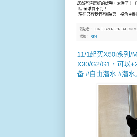
居然有這麼好的蛙鞋，太香了！ R
哇 全球買不到！
現在只有我們有呢#第一視角 #實拍
張貼者：
JUNE JAN RECREATION M
標籤：
RK4
11/1起买X50i系
X30/G2/G1，可
备 #自由潜水 #潜