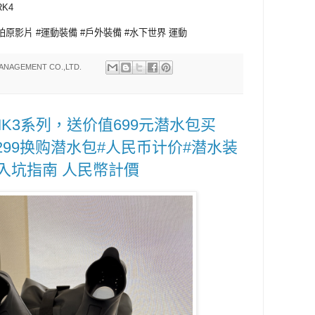
K4
原影片 #運動裝備 #戶外裝備 #水下世界 運動
ANAGEMENT CO.,LTD.
列/MK3系列，送价值699元潜水包买
以+299换购潜水包#人民币计价#潜水装
水入坑指南 人民幣計價