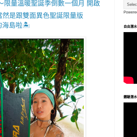
叮～限量溫暖聖誕季倒數一個月 開啟
Powere
當然是跟雙面異色聖誕限量版
海島啦🏝️
自由潛水
體驗潛水