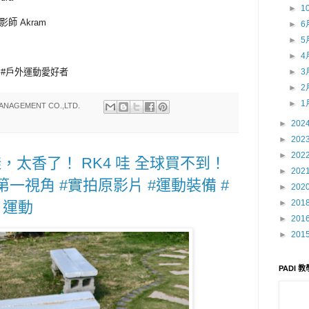
►
1
影師 Akram
►
6
►
5
►
4
►
3
 #戶外運動愛好者
►
2
►
1
ANAGEMENT CO.,LTD.
►
202
►
202
►
202
太香了！ RK4 哇 全球買不到！
►
202
一視角 #實拍原影片 #運動裝備 #
►
202
►
201
 運動
►
201
►
201
PADI 