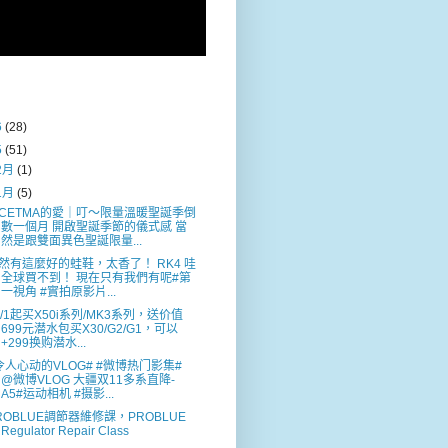
6
(28)
5
(51)
2月
(1)
1月
(5)
️CETMA的愛｜叮～限量溫暖聖誕季倒
數一個月 開啟聖誕季節的儀式感 當
然是跟雙面異色聖誕限量...
然有這麼好的蛙鞋，太香了！ RK4 哇
全球買不到！ 現在只有我們有呢#第
一視角 #實拍原影片...
1/1起买X50i系列/MK3系列，送价值
699元潜水包买X30/G2/G1，可以
+299换购潜水...
令人心动的VLOG# #微博热门影集#
@微博VLOG 大疆双11多系直降-
A5#运动相机 #摄影...
ROBLUE調節器維修課，PROBLUE
Regulator Repair Class