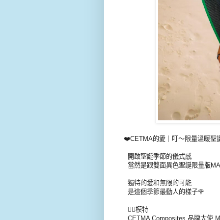
❤️CETMA的愛｜叮～限量溫暖
開啟聖誕季節的儀式感
當然是跟雙面異色聖誕限量版MAN
獨特的愛和無限的可能
是這個季節最動人的樣子🌹
🧜‍♀️模特
CETMA Composites 品牌大使 M