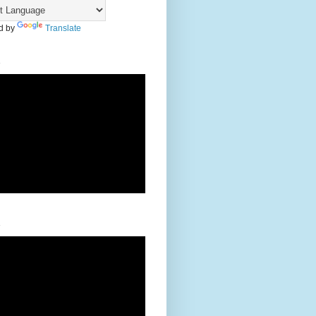
d by
Translate