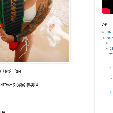
介紹
►
202
▼
202
►
1
▼
1
❤
居
聖誕季倒數一個月
1
TRA出發心愛的海島啦🏝️
#
P
ura