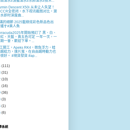
由潛水#漁獵潛水#水肺潛水#技术...
armin Descent X50i 从未让人失望！
CCR全密闭，水下视讯截图对比，潜
水即时深度曲...
滿的細節 2025藍綠炫彩色新品色出
爐🎐#美人魚
arracuda2025年開始預訂了 黑、白、
紅、天藍，黃五色可定 一年一次，一
期一會，歡迎下單。...
工開工，Apeks RK4，微負浮力，蛙
踢給力，璞片寬，在自由踢時動力也
很好。 #現貨發貨 #ap...
4
(111)
3
(31)
2
(10)
1
(16)
0
(36)
8
(3)
6
(1)
5
(6)
教學系統