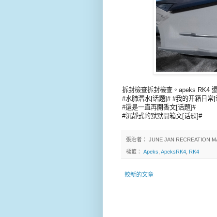
拆封檢查拆封檢查。apeks RK4
#水肺潛水[话题]# #我的开箱日常[
#還是一直再開香文[话题]#
#沉靜式的默默開箱文[话题]#
張貼者：
JUNE JAN RECREATION M
標籤：
Apeks
,
ApeksRK4
,
RK4
較新的文章