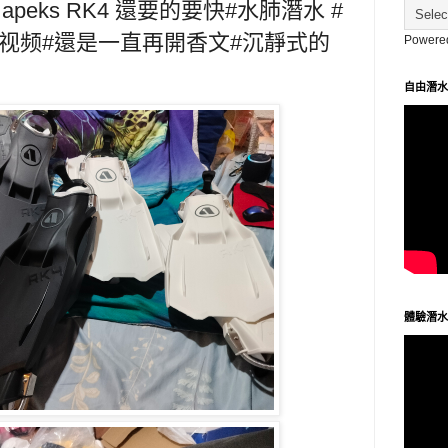
eks RK4 還要的要快#水肺潛水 #
箱视频#還是一直再開香文#沉靜式的
Powere
自由潛水
體驗潛水