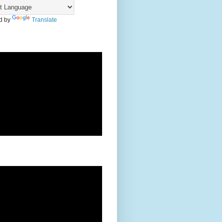
d by
Translate