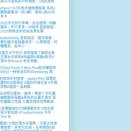
用马卡龙色系户外电筒，1900流明...
lympus TG7紅色水攝新春套裝 多送1
顆原廠電池（共2顆） 再送1張64內
存卡 ...
025白月光的行李箱，永远值得✨拖輪
箱多一件行李多一分陪伴 超高颜值，
2025新鲜出炉的自由潜长蹼...
Trudivefamily 星辰為泥，銀河滋養，
夢的遠方是無盡海洋。 心懷熱望，何
懼路長，趁年少，...
這個冬天不怕冷 高密度氯丁橡膠全乾
式潛水衣來吧#科越思#漁獵#乾衣#
潛水衣#cressi 有多保暖...
025SeaTouch 4 Max Plus新年曬新殼
#在过一种很龙的年#freediving 潛...
封檢查拆封檢查。apeks RK4 還要的
要快#水肺潛水 #我的开箱日常 #开箱
视频#還是一直再開...
泳池照也要來一張吧！臀部丁字形盡
顯翹臀和長腿●黑色的比基尼濕衣 真
的優雅又性感 大露背很好的修飾身...
大家運動會#5分鐘運動快充 #追光逐
浪只管去遊 #TrudiveFamily 今冬，
Tom Br...
價高CP值的潛水手電筒，可當主用或
備用燈，各地可出貨。台灣現貨#自