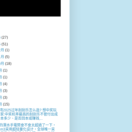
6
(27)
5
(51)
2月
(1)
1月
(5)
0月
(18)
月
(1)
月
(1)
月
(4)
月
(3)
月
(3)
月
(15)
湾2025过年刮刮乐怎么选? 想中奖玩
家:中奖机率最高的刮刮乐不管付出成
本多少、是否回本或赚钱,...
的潛水手電筒會不會太超過了一下，
m3采用超轻量化设计，全球唯一采