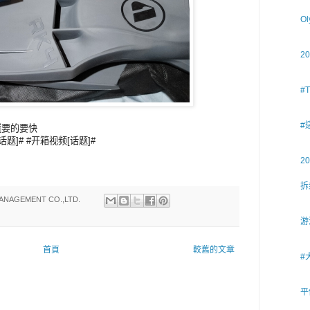
O
2
#
#
 還要的要快
话题]# #开箱视频[话题]#
2
拆
ANAGEMENT CO.,LTD.
游
首頁
較舊的文章
#
平