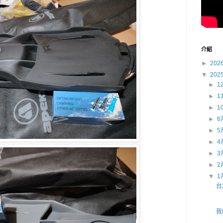
介紹
►
202
▼
202
►
1
►
1
►
1
►
6
►
5
►
4
►
3
►
2
▼
1
台
我